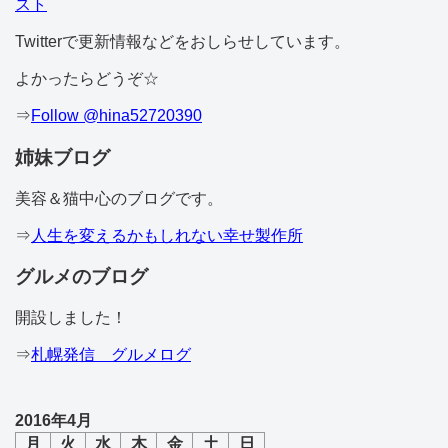
スト
Twitterで更新情報などをおしらせしています。
よかったらどうぞ☆
⇒
Follow @hina52720390
姉妹ブログ
美容＆猫中心のブログです。
⇒
人生を変えるかもしれない幸せ製作所
グルメのブログ
開設しました！
⇒
札幌発信 グルメログ
2016年4月
月
火
水
木
金
土
日