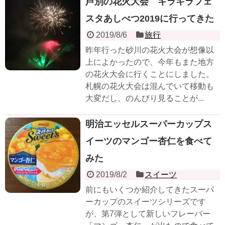
芦別の花火大会 キラキラフェ
スタあしべつ2019に行ってきた
2019/8/6
旅行
昨年行った砂川の花火大会が想像以
上によかったので、今年もまた地方
の花火大会に行くことにしました。
札幌の花火大会は混んでいて移動も
大変だし、のんびり見ることが...
明治エッセルスーパーカップス
イーツのマンゴー杏仁を食べて
みた
2019/8/2
スイーツ
前にもいくつか紹介してきたスーパ
ーカップのスイーツシリーズです
が、第7弾として新しいフレーバー