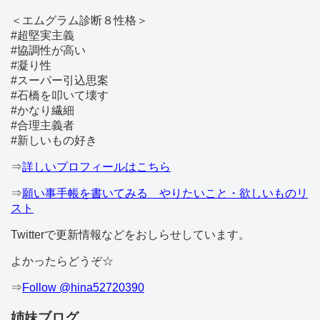
＜エムグラム診断８性格＞
#超堅実主義
#協調性が高い
#凝り性
#スーパー引込思案
#石橋を叩いて壊す
#かなり繊細
#合理主義者
#新しいもの好き
⇒
詳しいプロフィールはこちら
⇒
願い事手帳を書いてみる やりたいこと・欲しいものリ
スト
Twitterで更新情報などをおしらせしています。
よかったらどうぞ☆
⇒
Follow @hina52720390
姉妹ブログ