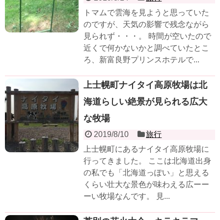
トマムで雲海を見ようと思っていた
のですが、天気の影響で残念ながら
見られず・・・。 時間が空いたので
近くで何かないかと調べていたとこ
ろ、新富良野プリンスホテルで...
上士幌町ナイタイ高原牧場は北
海道らしい絶景が見られる広大
な牧場
2019/8/10
旅行
上士幌町にあるナイタイ高原牧場に
行ってきました。 ここは北海道出身
の私でも「北海道っぽい」と思える
くらい壮大な景色が味わえる広ーー
ーい牧場なんです。 見...