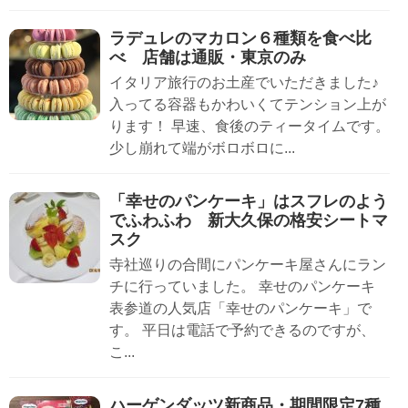
ラデュレのマカロン６種類を食べ比
べ 店舗は通販・東京のみ
イタリア旅行のお土産でいただきました♪
入ってる容器もかわいくてテンション上が
ります！ 早速、食後のティータイムです。
少し崩れて端がボロボロに...
「幸せのパンケーキ」はスフレのよう
でふわふわ 新大久保の格安シートマ
スク
寺社巡りの合間にパンケーキ屋さんにラン
チに行っていました。 幸せのパンケーキ
表参道の人気店「幸せのパンケーキ」で
す。 平日は電話で予約できるのですが、
こ...
ハーゲンダッツ新商品・期間限定7種