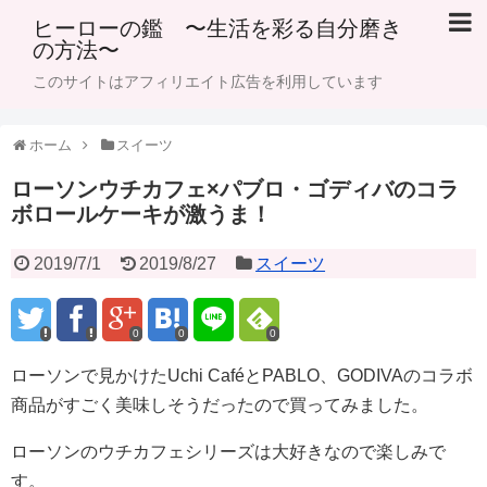
ヒーローの鑑 〜生活を彩る自分磨き
の方法〜
このサイトはアフィリエイト広告を利用しています
ホーム
スイーツ
ローソンウチカフェ×パブロ・ゴディバのコラ
ボロールケーキが激うま！
2019/7/1
2019/8/27
スイーツ
0
0
0
ローソンで見かけたUchi CaféとPABLO、GODIVAのコラボ
商品がすごく美味しそうだったので買ってみました。
ローソンのウチカフェシリーズは大好きなので楽しみで
す。