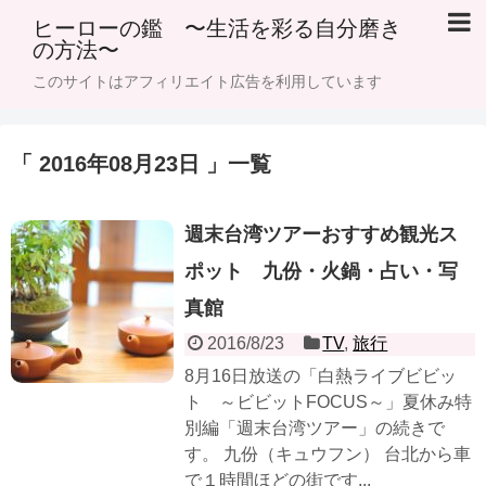
ヒーローの鑑 〜生活を彩る自分磨き
の方法〜
このサイトはアフィリエイト広告を利用しています
「 2016年08月23日 」一覧
週末台湾ツアーおすすめ観光ス
ポット 九份・火鍋・占い・写
真館
2016/8/23
TV
,
旅行
8月16日放送の「白熱ライブビビッ
ト ～ビビットFOCUS～」夏休み特
別編「週末台湾ツアー」の続きで
す。 九份（キュウフン） 台北から車
で１時間ほどの街です...