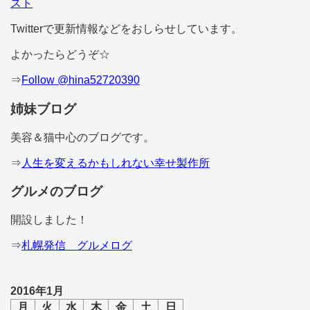
スト
Twitterで更新情報などをおしらせしています。
よかったらどうぞ☆
⇒
Follow @hina52720390
姉妹ブログ
美容＆猫中心のブログです。
⇒
人生を変えるかもしれない幸せ製作所
グルメのブログ
開設しました！
⇒
札幌発信 グルメログ
2016年1月
月
火
水
木
金
土
日