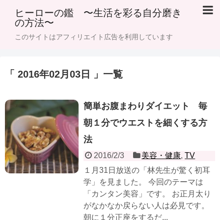
ヒーローの鑑 〜生活を彩る自分磨き
の方法〜
このサイトはアフィリエイト広告を利用しています
「 2016年02月03日 」一覧
簡単お腹まわりダイエット 毎
朝１分でウエストを細くする方
法
2016/2/3
美容・健康
,
TV
１月31日放送の「林先生が驚く初耳
学」を見ました。 今回のテーマは
「カンタン美容」です。 お正月太り
がなかなか戻らない人は必見です。
朝に１分正座をするだ...