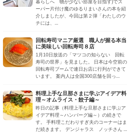
暮らしへ 物が少ない部屋を目指す)でス
ーパー片付け魔のゆるりまいさんの本を紹
介しましたが、今回は第２弾「わたしのウ
チには、...
回転寿司マニア厳選 職人が握る本当
に美味しい回転寿司８店
1月10日放送の「マツコの知らない 回転
寿司の世界」を見ました。 日本は今空前の
回転寿司ブームで連日お店に行列ができて
います。 案内人は全国300店舗を回っ...
料理上手な旦那さまに学ぶアイデア料
理～オムライス・餃子編～
昨日の記事（料理上手な旦那さまに学ぶア
イデア料理～ハンバーグ編～）の続きで
す。 手料理こだわりすぎ夫のコーナーはま
だ続きます。 デンジャラス ノッチさん ...