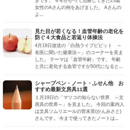
きです。 ６年かかって治療してきた25歳
女性のAさんの例をあげました。 Aさんの
よ...
見た目が若くなる！血管年齢の老化を
防ぐ４大食品と若返り体操法
4月19日放送の「白熱ライブビビット ～
名医に聞いた健康法～」のコーナーを見ま
した。 テーマは「血管年齢」です。 年齢
と共に老化する血管ですが50代になると...
シャープペン・ノート・ふせん他 お
すすめ最新文房具11選
１月19日の「マツコの知らない世界 ～文
房具の世界～」を見ました。 今回の案内人
は文具ソムリエールの菅未里(かんみさと)
さんです。 今まで使ってきたノートは...