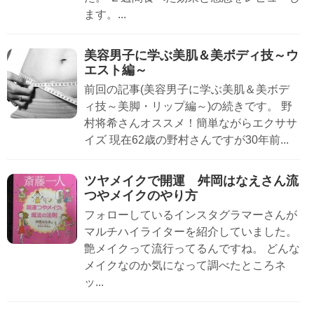
ます。...
美容男子に学ぶ美肌＆美ボディ技～ウ
エスト編～
前回の記事(美容男子に学ぶ美肌＆美ボデ
ィ技～美脚・リップ編～)の続きです。 野
村将希さんオススメ！簡単ながらエクササ
イズ 現在62歳の野村さんですが30年前...
ツヤメイクで開運 舛岡はなえさん流
つやメイクのやり方
フォローしているインスタグラマーさんが
マルチハイライターを紹介していました。
艶メイクって流行ってるんですね。 どんな
メイクなのか気になって調べたところネ
ッ...