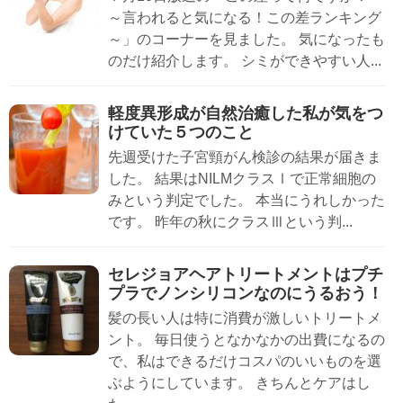
～言われると気になる！この差ランキング
～」のコーナーを見ました。 気になったも
のだけ紹介します。 シミができやすい人...
軽度異形成が自然治癒した私が気をつ
けていた５つのこと
先週受けた子宮頸がん検診の結果が届きま
した。 結果はNILMクラスⅠで正常細胞の
みという判定でした。 本当にうれしかった
です。 昨年の秋にクラスⅢという判...
セレジョアヘアトリートメントはプチ
プラでノンシリコンなのにうるおう！
髪の長い人は特に消費が激しいトリートメ
ント。 毎日使うとなかなかの出費になるの
で、私はできるだけコスパのいいものを選
ぶようにしています。 きちんとケアはし