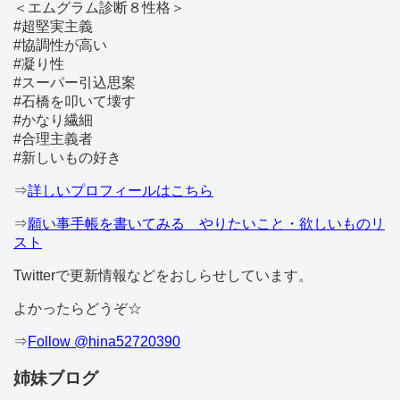
＜エムグラム診断８性格＞
#超堅実主義
#協調性が高い
#凝り性
#スーパー引込思案
#石橋を叩いて壊す
#かなり繊細
#合理主義者
#新しいもの好き
⇒
詳しいプロフィールはこちら
⇒
願い事手帳を書いてみる やりたいこと・欲しいものリ
スト
Twitterで更新情報などをおしらせしています。
よかったらどうぞ☆
⇒
Follow @hina52720390
姉妹ブログ