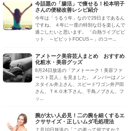
今話題の「腸活」で痩せる！松本明子
さんの便秘改善レシピ紹介
今年は「うるう年」なので29日まであるん
ですね。 ４年に一度の特別な日を楽しんで
過ごしたいと思います。 「白熱ライブビビ
ット ～ビビットFOCUS～」のコー...
アメトーク美容芸人まとめ おすすめ
化粧水・美容グッズ
8月24日放送の「アメトーーク！美容ファ
ースト芸人」を見ました。 メンバーはノン
スタイル井上さん、スピードワゴン井戸田
さん、ＴＫＯ木下さん、千鳥ノブさん、フ
ッ...
腕が太い人必見！二の腕を細くするエ
クササイズ・正しいムダ毛処理法
７月10日放送の「この差って何ですか？