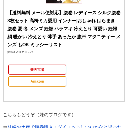
【送料無料 メール便対応】腹巻 レディース シルク腹巻
3枚セット 高橋ミカ愛用 インナー|おしゃれ はらまき
腹巻 夏 冬 メンズ 妊娠 ハラマキ 冷えとり 可愛い 妊婦
絹 暖かい 冷えとり 薄手 あったか 腹帯 マタニティー メ
ンズ もOK ミッシーリスト
posted with
カエレバ
楽天市場
Amazon
こちらもどうぞ（妹のブログです）
⇒
札幌お土産で腹巻購入・ダイエットにいいかなと思った