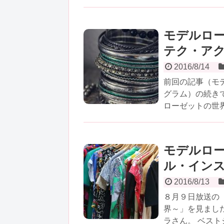
モデルロ
テク・ア
2016/8/14
前回の記事（モ
グラム）の続き
ローゼットの世界
モデルロ
ル・イン
2016/8/13
８月９日放送の
界～」を見まし
ラさん。 ベストジ