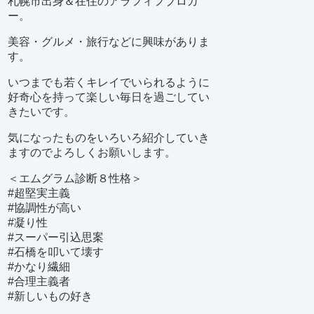
札幌市出身＆在住のアラフィフブロガ
ー。
美容・グルメ・旅行などに興味がありま
す。
いつまでも若くキレイでいられるように
好奇心を持って楽しい毎日を過ごしてい
きたいです。
気になったものをいろいろ紹介していき
ますのでよろしくお願いします。
＜エムグラム診断８性格＞
#超堅実主義
#協調性が高い
#凝り性
#スーパー引込思案
#石橋を叩いて壊す
#かなり繊細
#合理主義者
#新しいもの好き