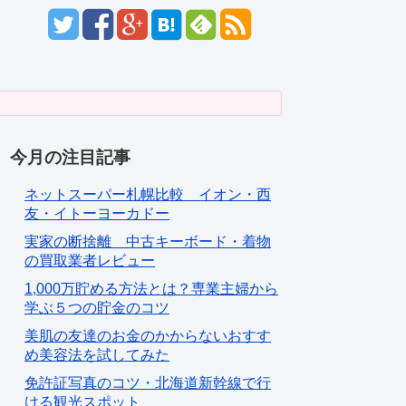
今月の注目記事
ネットスーパー札幌比較 イオン・西
友・イトーヨーカドー
実家の断捨離 中古キーボード・着物
の買取業者レビュー
1,000万貯める方法とは？専業主婦から
学ぶ５つの貯金のコツ
美肌の友達のお金のかからないおすす
め美容法を試してみた
免許証写真のコツ・北海道新幹線で行
ける観光スポット