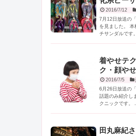
化系ビー
2016/7/12
7月12日放送
を見ました。 
チサンダルです。 
着やせテ
ク・顔や
2016/7/5
6月26日放送の
話題のみ紹介し
クニックです。 ..
田丸麻紀さ