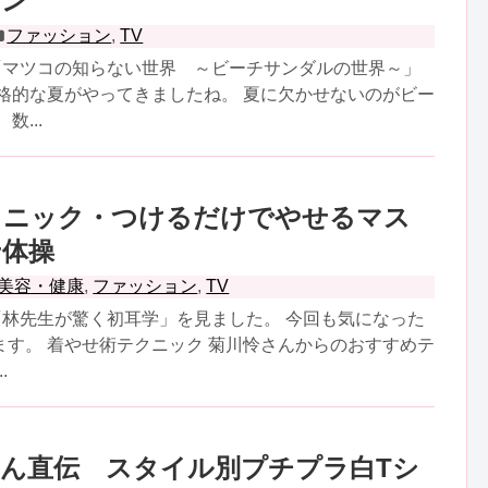
サン
ファッション
,
TV
の「マツコの知らない世界 ～ビーチサンダルの世界～」
本格的な夏がやってきましたね。 夏に欠かせないのがビー
数...
クニック・つけるだけでやせるマス
せ体操
美容・健康
,
ファッション
,
TV
「林先生が驚く初耳学」を見ました。 今回も気になった
ます。 着やせ術テクニック 菊川怜さんからのおすすめテ
.
ん直伝 スタイル別プチプラ白Tシ