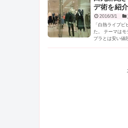
デ術を紹
2016/3/1
「白熱ライブビ
た。 テーマは
プラとは安い値段「