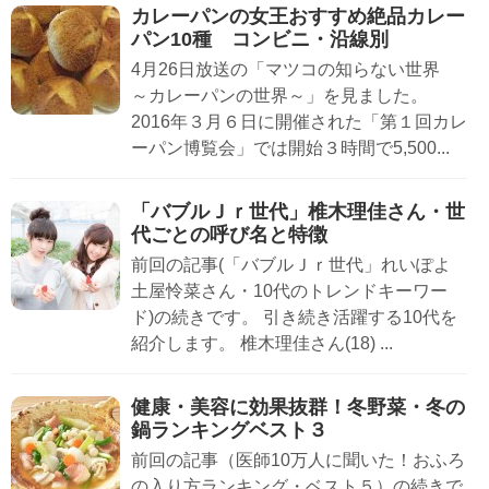
カレーパンの女王おすすめ絶品カレー
パン10種 コンビニ・沿線別
4月26日放送の「マツコの知らない世界
～カレーパンの世界～」を見ました。
2016年３月６日に開催された「第１回カレ
ーパン博覧会」では開始３時間で5,500...
「バブルＪｒ世代」椎木理佳さん・世
代ごとの呼び名と特徴
前回の記事(「バブルＪｒ世代」れいぽよ
土屋怜菜さん・10代のトレンドキーワー
ド)の続きです。 引き続き活躍する10代を
紹介します。 椎木理佳さん(18) ...
健康・美容に効果抜群！冬野菜・冬の
鍋ランキングベスト３
前回の記事（医師10万人に聞いた！おふろ
の入り方ランキング・ベスト５）の続きで