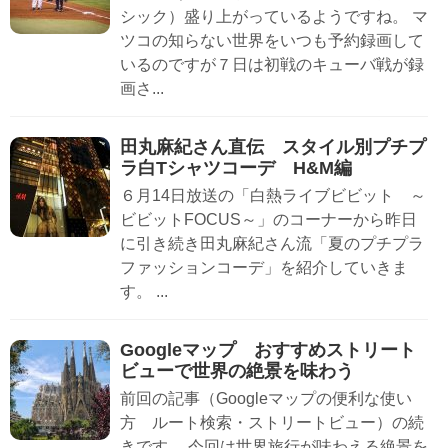
シック）盛り上がっているようですね。 マ
ツコの知らない世界をいつも予約録画して
いるのですが７日は初戦のキューバ戦が録
画さ...
田丸麻紀さん直伝 スタイル別プチプ
ラ白Tシャツコーデ H&M編
６月14日放送の「白熱ライブビビット ～
ビビットFOCUS～」のコーナーから昨日
に引き続き田丸麻紀さん流「夏のプチプラ
ファッションコーデ」を紹介していきま
す。 ...
Googleマップ おすすめストリート
ビューで世界の絶景を味わう
前回の記事（Googleマップの便利な使い
方 ルート検索・ストリートビュー）の続
きです。 今回は世界旅行が味わえる絶景を