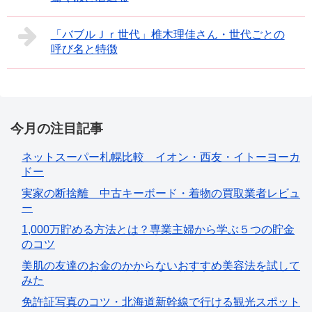
「バブルＪｒ世代」椎木理佳さん・世代ごとの
呼び名と特徴
今月の注目記事
ネットスーパー札幌比較 イオン・西友・イトーヨーカ
ドー
実家の断捨離 中古キーボード・着物の買取業者レビュ
ー
1,000万貯める方法とは？専業主婦から学ぶ５つの貯金
のコツ
美肌の友達のお金のかからないおすすめ美容法を試して
みた
免許証写真のコツ・北海道新幹線で行ける観光スポット