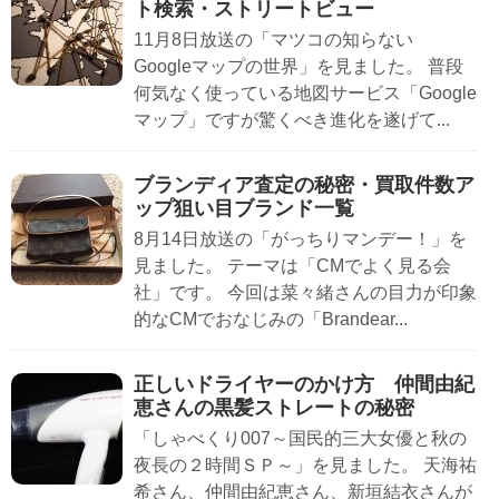
ト検索・ストリートビュー
11月8日放送の「マツコの知らない
Googleマップの世界」を見ました。 普段
何気なく使っている地図サービス「Google
マップ」ですが驚くべき進化を遂げて...
ブランディア査定の秘密・買取件数ア
ップ狙い目ブランド一覧
8月14日放送の「がっちりマンデー！」を
見ました。 テーマは「CMでよく見る会
社」です。 今回は菜々緒さんの目力が印象
的なCMでおなじみの「Brandear...
正しいドライヤーのかけ方 仲間由紀
恵さんの黒髪ストレートの秘密
「しゃべくり007～国民的三大女優と秋の
夜長の２時間ＳＰ～」を見ました。 天海祐
希さん、仲間由紀恵さん、新垣結衣さんが