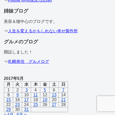
⇒
Follow @hina52720390
姉妹ブログ
美容＆猫中心のブログです。
⇒
人生を変えるかもしれない幸せ製作所
グルメのブログ
開設しました！
⇒
札幌発信 グルメログ
2017年5月
月
火
水
木
金
土
日
1
2
3
4
5
6
7
8
9
10
11
12
13
14
15
16
17
18
19
20
21
22
23
24
25
26
27
28
29
30
31
« 4月
6月 »