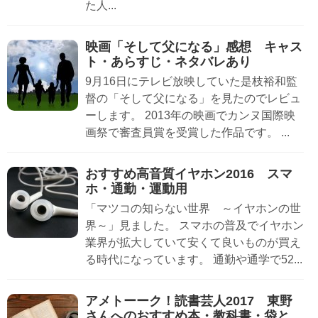
た人...
映画「そして父になる」感想 キャス
ト・あらすじ・ネタバレあり
9月16日にテレビ放映していた是枝裕和監
督の「そして父になる」を見たのでレビュ
ーします。 2013年の映画でカンヌ国際映
画祭で審査員賞を受賞した作品です。 ...
おすすめ高音質イヤホン2016 スマ
ホ・通勤・運動用
「マツコの知らない世界 ～イヤホンの世
界～」見ました。 スマホの普及でイヤホン
業界が拡大していて安くて良いものが買え
る時代になっています。 通勤や通学で52...
アメトーーク！読書芸人2017 東野
さんへのおすすめ本・教科書・袋と