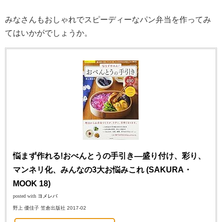
みなさんもおしゃれでスピーディーなパン弁当を作ってみ
てはいかがでしょうか。
悩まず作れる!おべんとうの手引き―盛り付け、彩り、
マンネリ化、みんなの3大お悩みこれ (SAKURA・
MOOK 18)
posted with
ヨメレバ
野上 優佳子 笠倉出版社 2017-02