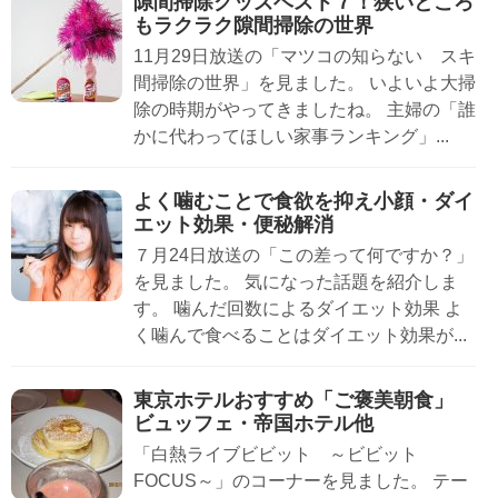
隙間掃除グッズベスト７！狭いところ
もラクラク隙間掃除の世界
11月29日放送の「マツコの知らない スキ
間掃除の世界」を見ました。 いよいよ大掃
除の時期がやってきましたね。 主婦の「誰
かに代わってほしい家事ランキング」...
よく噛むことで食欲を抑え小顔・ダイ
エット効果・便秘解消
７月24日放送の「この差って何ですか？」
を見ました。 気になった話題を紹介しま
す。 噛んだ回数によるダイエット効果 よ
く噛んで食べることはダイエット効果が...
東京ホテルおすすめ「ご褒美朝食」
ビュッフェ・帝国ホテル他
「白熱ライブビビット ～ビビット
FOCUS～」のコーナーを見ました。 テー