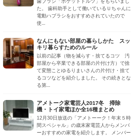
歯ブラシ「ポケットドルツ」をもらいまし
た。 歯科助手として働いているＵちゃんに
電動ハブラシをおすすめされていたので
使...
なんにもない部屋の暮らしかた スッ
キリ暮らすためのルール
以前の記事（物を減らす・捨てるコツ 汚
部屋から卒業できる部屋の片付け方）で捨
て変態ことゆるりまいさんの片付け・捨て
るコツなどを紹介しました。 その続きとな
る第...
アメトーク家電芸人2017冬 掃除
機・トイ家電ほか全16種まとめ
12月30日放送の「アメトーーク！年末５時
間スペシャル」の歳末家電芸人からメンバ
ーおすすめの家電を紹介します。 メンバー