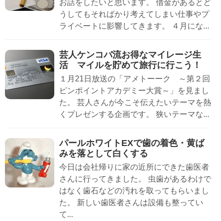
お話をしたいと思います。 借金があるとど
うしてもそればかり考えてしまい仕事やプ
ライベートに影響してきます。 ４月にな...
芸人ケンコバ流お得なマイレージ生
活 マイルを貯めて旅行に行こう！
１月21日放送の「アメトーーク ～第２回
ピンポイントアカデミー大賞～」を見まし
た。 芸人さんが今こそ伝えたいテーマを熱
くプレゼンする企画です。 狭いテーマな...
パールホワイトEXで歯の着色・黄ば
みを落として白くする
今日は会社帰りに家の近所にできた歯医者
さんに行ってきました。 虫歯があるわけで
はなく歯石などの汚れを取ってもらいまし
た。 新しい歯医者さんは設備も整ってい
て...