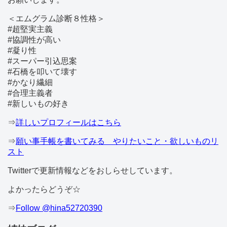
＜エムグラム診断８性格＞
#超堅実主義
#協調性が高い
#凝り性
#スーパー引込思案
#石橋を叩いて壊す
#かなり繊細
#合理主義者
#新しいもの好き
⇒
詳しいプロフィールはこちら
⇒
願い事手帳を書いてみる やりたいこと・欲しいものリ
スト
Twitterで更新情報などをおしらせしています。
よかったらどうぞ☆
⇒
Follow @hina52720390