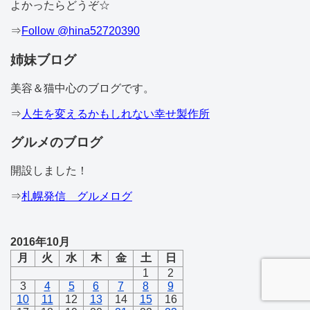
よかったらどうぞ☆
⇒
Follow @hina52720390
姉妹ブログ
美容＆猫中心のブログです。
⇒
人生を変えるかもしれない幸せ製作所
グルメのブログ
開設しました！
⇒
札幌発信 グルメログ
2016年10月
月
火
水
木
金
土
日
1
2
3
4
5
6
7
8
9
10
11
12
13
14
15
16