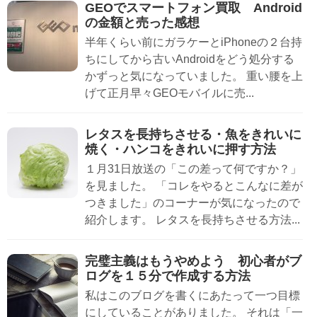
GEOでスマートフォン買取 Android
の金額と売った感想
半年くらい前にガラケーとiPhoneの２台持
ちにしてから古いAndroidをどう処分する
かずっと気になっていました。 重い腰を上
げて正月早々GEOモバイルに売...
レタスを長持ちさせる・魚をきれいに
焼く・ハンコをきれいに押す方法
１月31日放送の「この差って何ですか？」
を見ました。 「コレをやるとこんなに差が
つきました」のコーナーが気になったので
紹介します。 レタスを長持ちさせる方法...
完璧主義はもうやめよう 初心者がブ
ログを１５分で作成する方法
私はこのブログを書くにあたって一つ目標
にしていることがありました。 それは「一