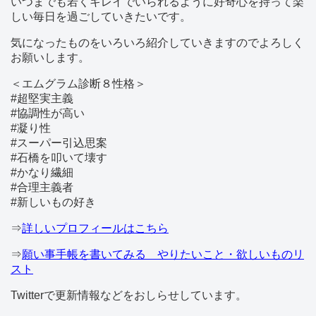
いつまでも若くキレイでいられるように好奇心を持って楽
しい毎日を過ごしていきたいです。
気になったものをいろいろ紹介していきますのでよろしく
お願いします。
＜エムグラム診断８性格＞
#超堅実主義
#協調性が高い
#凝り性
#スーパー引込思案
#石橋を叩いて壊す
#かなり繊細
#合理主義者
#新しいもの好き
⇒
詳しいプロフィールはこちら
⇒
願い事手帳を書いてみる やりたいこと・欲しいものリ
スト
Twitterで更新情報などをおしらせしています。