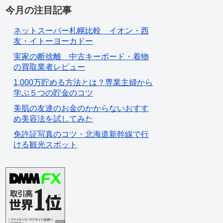
今月の注目記事
ネットスーパー札幌比較 イオン・西
友・イトーヨーカドー
実家の断捨離 中古キーボード・着物
の買取業者レビュー
1,000万貯める方法とは？専業主婦から
学ぶ５つの貯金のコツ
美肌の友達のお金のかからないおすす
め美容法を試してみた
免許証写真のコツ・北海道新幹線で行
ける観光スポット