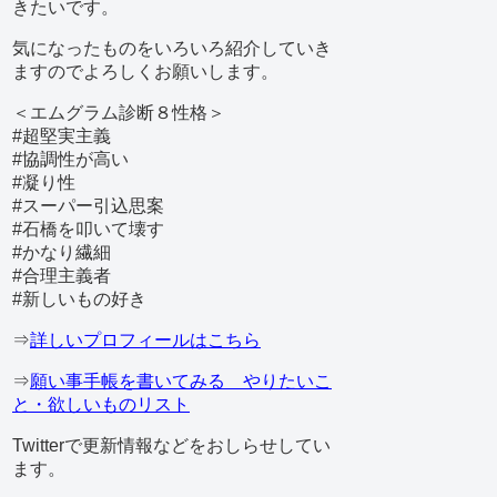
きたいです。
気になったものをいろいろ紹介していき
ますのでよろしくお願いします。
＜エムグラム診断８性格＞
#超堅実主義
#協調性が高い
#凝り性
#スーパー引込思案
#石橋を叩いて壊す
#かなり繊細
#合理主義者
#新しいもの好き
⇒
詳しいプロフィールはこちら
⇒
願い事手帳を書いてみる やりたいこ
と・欲しいものリスト
Twitterで更新情報などをおしらせしてい
ます。