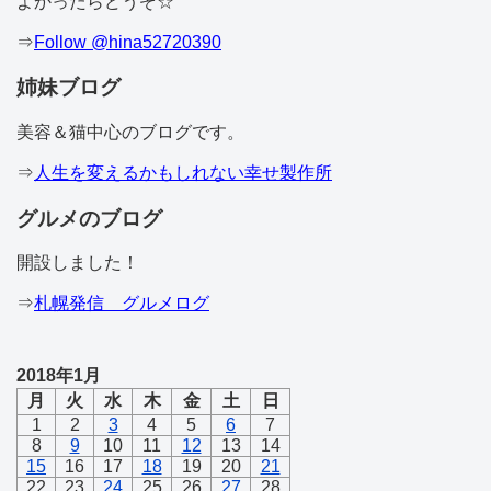
よかったらどうぞ☆
⇒
Follow @hina52720390
姉妹ブログ
美容＆猫中心のブログです。
⇒
人生を変えるかもしれない幸せ製作所
グルメのブログ
開設しました！
⇒
札幌発信 グルメログ
2018年1月
月
火
水
木
金
土
日
1
2
3
4
5
6
7
8
9
10
11
12
13
14
15
16
17
18
19
20
21
22
23
24
25
26
27
28