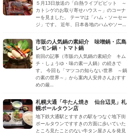
５月13日放送の「白熱ライブビビット ～
カトシゲのお取り寄せハウス～」のコーナ
ーを見ました。 テーマは「ハム・ソーセー
ジ」です。 近年、日本各地のハムやソー...
市販の人気鍋の素紹介 味噌鍋・広島
レモン鍋・トマト鍋
前回の記事（市販の人気鍋の素紹介 キム
チ・しょうゆ・味の素一人鍋）の続きで
す。 今回も「マツコの知らない世界 ～鍋
の素の世界～」から案内人安井さんおすす
めの厳...
札幌大通「牛たん焼き 仙台辺見」札
幌ポールタウン店
地下鉄大通駅とすすきの駅をつなぐ地下街
ポールタウンですすきの方面に歩いていた
ところ見たことのない牛タン屋さんを発見