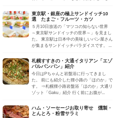
東京駅・銀座の極上サンドイッチ10
選 たまご・フルーツ・カツ
５月10日放送の「マツコの知らない世界
～東京駅サンドイッチの世界～」を見まし
た。 東京駅は日本中の美味しいパン屋さん
が集まるサンドイッチパラダイスです。 ...
札幌すすきの・大通イタリアン「エゾ
バルバンバン」紹介
今日はPちゃんと岩盤浴に行ってきまし
た。 前にも紹介した狸小路の「ほのか」で
す。 ⇒札幌狸小路岩盤浴「ほのか」大通リ
ゾット「Gaku」紹介 行く前にお腹が...
ハム・ソーセージお取り寄せ 燻製・
とんとろ・粉雪サラミ