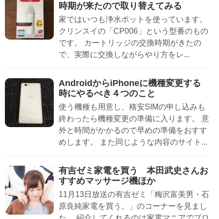
時期が来たので取り替えてみる
家ではいつも浄水ポットを使っています。
クリンスイの「CP006」という型番のもの
です。 カートリッジの交換時期がきたの
で、実際に交換しながらやり方をレ...
AndroidからiPhoneに機種変更する
時にやるべき４つのこと
使う機種も用意し、格安SIMの申し込みも
終わったら機種変更の準備に入ります。 意
外と時間がかかるので早めの準備をおすす
めします。 また同じような内容のサイト...
有吉ゼミ家電を買う 本田武史さんお
すすめマッサージ機ほか
11月13日放送の有吉ゼミ「梅沢富美男・石
原良純家電を買う。」のコーナーを見まし
た。 紹介してくれるのは家電マニアでプロ