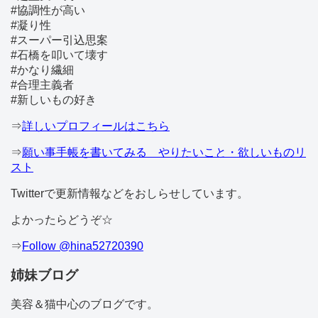
#協調性が高い
#凝り性
#スーパー引込思案
#石橋を叩いて壊す
#かなり繊細
#合理主義者
#新しいもの好き
⇒
詳しいプロフィールはこちら
⇒
願い事手帳を書いてみる やりたいこと・欲しいものリ
スト
Twitterで更新情報などをおしらせしています。
よかったらどうぞ☆
⇒
Follow @hina52720390
姉妹ブログ
美容＆猫中心のブログです。