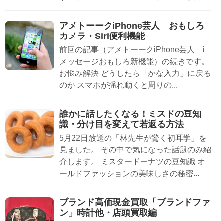
アメトーークiPhone芸人 おもしろ
カメラ・Siri便利機能
前回の記事（アメトーークiPhone芸人 i
メッセージおもしろ新機能）の続きです。
お悩み解決 どうしたら「かな入力」に戻る
のか スマホが揺れ動くと周りの...
誰かに話したくなる！ミスドの豆知
識・分け目を変えて若返る方法
5月22日放送の「林先生が驚く初耳学」を
見ました。 その中で気になった話題のみ紹
介します。 ミスタードーナツの豆知識 オ
ールドファッションの美味しさの秘密...
ブランド高価現金買取「ブランドファ
ン」時計他・店頭買取編