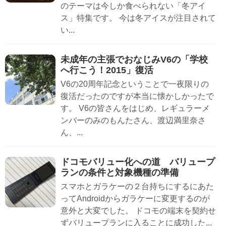
のテーマは今しか食べられない「冬アイ
ス」特集です。 今は冬アイスが注目されて
い...
未成年の主張でおなじみV6の「学校
へ行こう！2015」復活
V6の20周年記念ということで一夜限りの
復活だったのですが本当に懐かしかったで
す。 V6の皆さんをはじめ、レギュラーメ
ンバーのみのもんたさん、渡辺満里奈さ
ん、...
ドコモバリュー化への道 バリュープ
ランの条件と対象機種の準備
スマホとガラケーの２台持ちにするにあた
ってAndroidからガラケーに変更するのが
意外と大変でした。 ドコモの端末を契約せ
ずバリュープランに入ることに成功した...