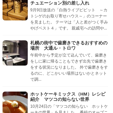
チュエーション別の差し入れ
9月9日放送の「白熱ライブビビット ～カ
トシゲのお取り寄せハウス～」のコーナー
を見ました。 テーマは「人と差がつく手み
やげベスト４」です。 親戚宅への訪問や...
札幌の街中で歯磨きできるおすすめの
場所 大通ル・トロワ
午前中から予定が立て込んでいて、歯磨き
をしに家に帰ることもできず出先で歯磨き
をする状況になりました。 外で歯磨きをす
るのに、どこかいい場所はないかとネット
で調...
ホットケーキミックス（HM）レシピ
紹介 マツコの知らない世界
10月24日の「マツコの知らない ホットケ
ーキの世界」を見ました。 番組のオープニ