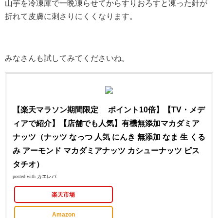
山芋を冷凍庫で一晩凍らせてからすりおろすと凍った針が
折れて皮膚に刺さりにくくなります。
みなさんも試してみてくださいね。
【楽天マラソン期間限定 ポイント10倍】【TV・メデ
ィアで紹介】【店舗でも人気】有機無添加マカダミア
ナッツ（ナッツ なっつ 人気 にんき 無添加 なま 生 くる
み アーモンド マカダミアナッツ カシューナッツ ピス
タチオ）
posted with
カエレバ
楽天市場
Amazon