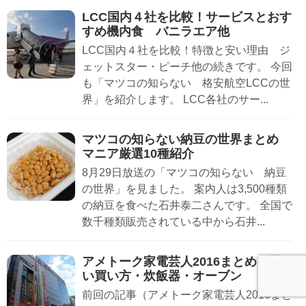
LCC国内４社を比較！サービスとおす
すめ機内食 バニラエア他
LCC国内４社を比較！特徴と安い理由 ジ
ェットスター・ピーチ他の続きです。 今回
も「マツコの知らない 格安航空LCCの世
界」を紹介します。 LCC各社のサー...
マツコの知らない納豆の世界まとめ
マニア厳選10種紹介
8月29日放送の「マツコの知らない 納豆
の世界」を見ました。 案内人は3,500種類
の納豆を食べた石井泰二さんです。 全国で
数千種類販売されている中から石井...
アメトーク家電芸人2016まとめ 賢
い買い方・炊飯器・オーブン
前回の記事（アメトーク家電芸人2016まと