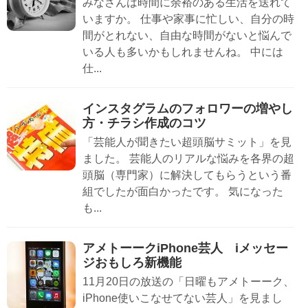
みなさんは時間に余裕のある生活を送れて
いますか。 仕事や家事に忙しい、自分の時
間がとれない、自由な時間がないと悩んで
いる人も多いかもしれませんね。 中には
仕...
インスタグラムのフォロワーの増やし
方・チラシ作成のコツ
「芸能人が聞きたい超頭脳サミット」を見
ました。 芸能人のリアルな悩みを各界の超
頭脳（専門家）に解決してもらうという番
組でしたが面白かったです。 気になった
も...
アメトーークiPhone芸人 iメッセー
ジおもしろ新機能
11月20日の放送の「日曜もアメトーーク、
iPhone使いこなせてない芸人」を見まし