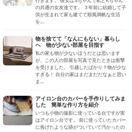
行きます。 彼女はSちゃんで私とKちゃん
の共通の女友達です。 ３年前に結婚して子
供が生まれて家も建てて順風満帆な生活
を...
物を捨てて「なんにもない」暮らし
へ 物が少ない部屋を目指す
私の家も物が少ないほうだとは思います
が、この人の部屋を写真で見たときは衝撃
を受けました。 引越したばかり？物が少な
すぎる！ 自分の家はまだまだだなぁと思い
ま...
アイロン台のカバーを手作りしてみま
した 簡単な作り方を紹介
いつも小物の撮影に使っている台ですが実
はアイロン台です。 前に使っていたカバー
に焦げたような跡がついていて汚かったの