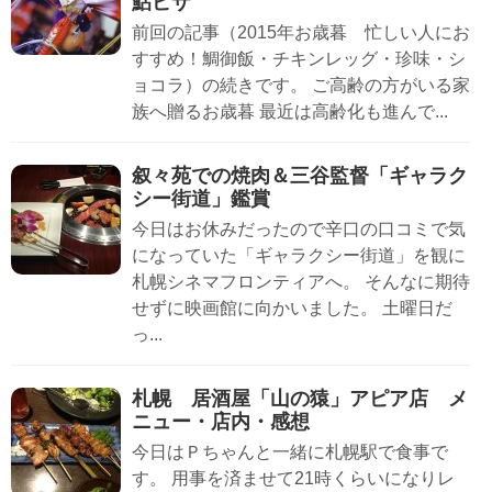
鮎ピザ
前回の記事（2015年お歳暮 忙しい人にお
すすめ！鯛御飯・チキンレッグ・珍味・シ
ョコラ）の続きです。 ご高齢の方がいる家
族へ贈るお歳暮 最近は高齢化も進んで...
叙々苑での焼肉＆三谷監督「ギャラク
シー街道」鑑賞
今日はお休みだったので辛口の口コミで気
になっていた「ギャラクシー街道」を観に
札幌シネマフロンティアへ。 そんなに期待
せずに映画館に向かいました。 土曜日だ
っ...
札幌 居酒屋「山の猿」アピア店 メ
ニュー・店内・感想
今日はＰちゃんと一緒に札幌駅で食事で
す。 用事を済ませて21時くらいになりレ