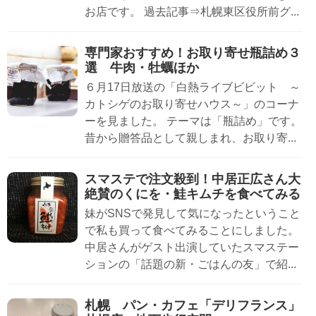
お店です。 過去記事⇒札幌東区役所前グ...
専門家おすすめ！お取り寄せ瓶詰め３
選 牛肉・牡蠣ほか
６月17日放送の「白熱ライブビビット ～
カトシゲのお取り寄せハウス～」のコーナ
ーを見ました。 テーマは「瓶詰め」です。
昔から贈答品として親しまれ、お取り寄...
スマステで注文殺到！中居正広さん大
絶賛のくにを・鮭キムチを食べてみる
妹がSNSで発見して気になったということ
で私も買って食べてみることにしました。
中居さんがゲスト出演していたスマステー
ションの「話題の新・ごはんの友」で紹...
札幌 パン・カフェ「デリフランス」