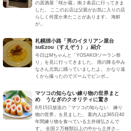
の居酒屋「咲か蔵」南２条店に行ってきま
した。 ここのお店は父親がお気に入りの店
らしく何度か来たことがあります。 海鮮
が...
札幌狸小路「男のイタリアン屋台
suEzou（すえぞう）」紹介
今日はMちゃんと「YOSAKOIソーラン祭
り」を見に行ってきました。 雨の降る中み
なさん元気に踊っていましたよ。 かなり遠
くから撮ったのでズームでピンボ...
マツコの知らない練り物の世界まと
め うなぎのクオリティに驚き
8月15日放送の「マツコの知らない 練り
物の世界」を見ました。 案内人は365日40
年間練り物を食べている土井雄弘さんで
す。 全国２万種類以上の中から土井さ...