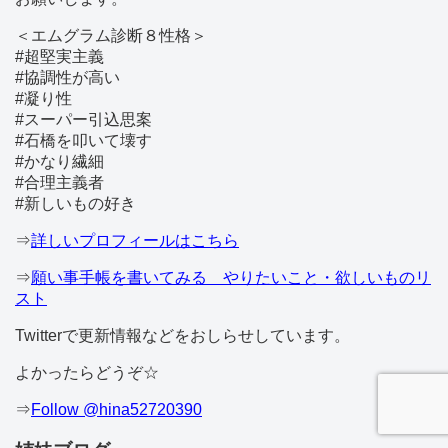
＜エムグラム診断８性格＞
#超堅実主義
#協調性が高い
#凝り性
#スーパー引込思案
#石橋を叩いて壊す
#かなり繊細
#合理主義者
#新しいもの好き
⇒
詳しいプロフィールはこちら
⇒
願い事手帳を書いてみる やりたいこと・欲しいものリ
スト
Twitterで更新情報などをおしらせしています。
よかったらどうぞ☆
⇒
Follow @hina52720390