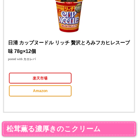
日清 カップヌードル リッチ 贅沢とろみフカヒレスープ
味 78g×12個
posted with
カエレバ
楽天市場
Amazon
松茸薫る濃厚きのこクリーム