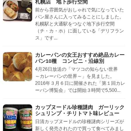
札幌店 地下歩行空間
前から雰囲気がおしゃれで気になっていた
パン屋さんに入ってみることにしました。
札幌駅と大通駅をつなぐ地下歩行空間
（チ・カ・ホ）に面している「デリフラン
ス」です...
カレーパンの女王おすすめ絶品カレー
パン10種 コンビニ・沿線別
4月26日放送の「マツコの知らない世界
～カレーパンの世界～」を見ました。
2016年３月６日に開催された「第１回カレ
ーパン博覧会」では開始３時間で5,500...
カップヌードル珍種謎肉 ガーリック
シュリンプ・チリトマト味レビュー
日清カップヌードルの珍種謎肉シリーズが
新しく発売されたので買って食べてみまし