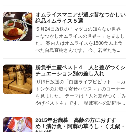
オムライスマニアが選ぶ昔なつかしい
絶品オムライス５選
５月24日放送の「マツコの知らない世界
～なつかしオムライスの世界～」を見まし
た。 案内人はオムライスを1500食以上食
べた向島直樹さんです。 今、若者たち...
勝負手土産ベスト４ 人と差がつくシ
チュエーション別の差し入れ
9月9日放送の「白熱ライブビビット ～カ
トシゲのお取り寄せハウス～」のコーナー
を見ました。 テーマは「人と差がつく手み
やげベスト４」です。 親戚宅への訪問や...
2015年お歳暮 高齢の方におすす
め！漬け魚・阿蘇の草うし・くえ鍋・