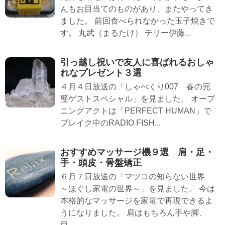
んもお目当てのものがあり、またやってき
ました。 前回食べられなかった玉子焼きで
す。 丸武（まるたけ） テリー伊藤...
引っ越し祝いで友人に喜ばれるおしゃ
れなプレゼント３選
４月４日放送の「しゃべくり007 春の完
璧ゲストスペシャル」を見ました。 オープ
ニングアクトは「PERFECT HUMAN」で
ブレイク中のRADIO FISH...
おすすめマッサージ機９選 肩・足・
手・頭皮・骨盤矯正
６月７日放送の「マツコの知らない世界
～ほぐし家電の世界～」を見ました。 今は
本格的なマッサージを家電で再現できるよ
うになりました。 肩はもちろん手や脚、
目...