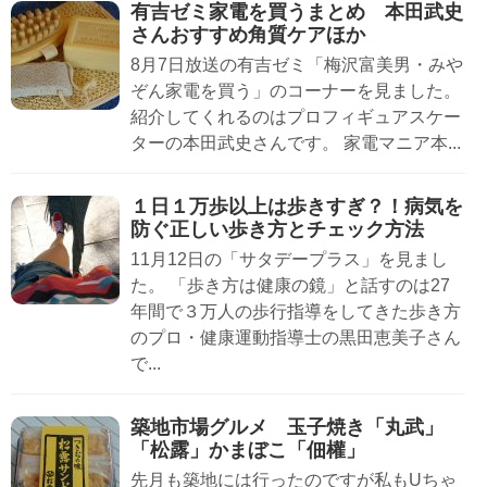
有吉ゼミ家電を買うまとめ 本田武史
さんおすすめ角質ケアほか
8月7日放送の有吉ゼミ「梅沢富美男・みや
ぞん家電を買う」のコーナーを見ました。
紹介してくれるのはプロフィギュアスケー
ターの本田武史さんです。 家電マニア本...
１日１万歩以上は歩きすぎ？！病気を
防ぐ正しい歩き方とチェック方法
11月12日の「サタデープラス」を見まし
た。 「歩き方は健康の鏡」と話すのは27
年間で３万人の歩行指導をしてきた歩き方
のプロ・健康運動指導士の黒田恵美子さん
で...
築地市場グルメ 玉子焼き「丸武」
「松露」かまぼこ「佃權」
先月も築地には行ったのですが私もUちゃ