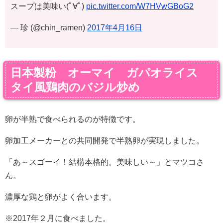
スープは美味い(ﾟ∀ﾟ)
pic.twitter.com/W7HVwGBoG2
— 珍 (@chin_ramen)
2017年4月16日
日本製粉 オーマイ ガパオライス
タイ風鶏肉のバジル炒め
卵が半熟で食べられるのが特徴です。
卵加工メーカーとの共同開発で半熟卵が実現しました。
「あ～スゴーイ！結構本格的。美味しい～」とマツコさ
ん。
濃厚な鶏と卵がよく合います。
※2017年２月に食べました。