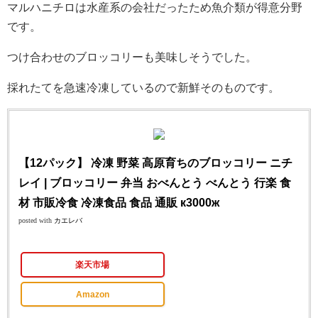
マルハニチロは水産系の会社だったため魚介類が得意分野
です。
つけ合わせのブロッコリーも美味しそうでした。
採れたてを急速冷凍しているので新鮮そのものです。
【12パック】 冷凍 野菜 高原育ちのブロッコリー ニチ
レイ | ブロッコリー 弁当 おべんとう べんとう 行楽 食
材 市販冷食 冷凍食品 食品 通販 к3000ж
posted with
カエレバ
楽天市場
Amazon