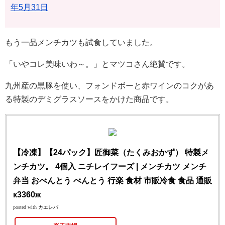
年5月31日
もう一品メンチカツも試食していました。
「いやコレ美味いわ～。」とマツコさん絶賛です。
九州産の黒豚を使い、フォンドボーと赤ワインのコクがあ
る特製のデミグラスソースをかけた商品です。
【冷凍】【24パック】匠御菜（たくみおかず） 特製メ
ンチカツ。 4個入 ニチレイフーズ | メンチカツ メンチ
弁当 おべんとう べんとう 行楽 食材 市販冷食 食品 通販
к3360ж
posted with
カエレバ