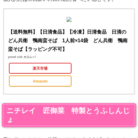
【送料無料】【日清食品】【冷凍】日清食品 日清の
どん兵衛 鴨南蛮そば 1人前×14袋 どん兵衛 鴨南
蛮そば【ラッピング不可】
posted with
カエレバ
楽天市場
Amazon
ニチレイ 匠御菜 特製とうふしんじ
ょ