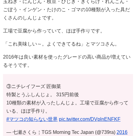
玉ねぎ・にんじん・枝豆・ひじき・きくらげ・れんこん・
ごぼう・インゲン・たけのこ・ゴマの10種類が入った具だ
くさんのしんじょです。
工場で豆腐から作っていて、ほぼ手作りです。
「これ美味しい～。よくできてるね」とマツコさん。
2016年は良い素材を使ったグレードの高い商品が増えてい
るそうです。
③ニチレイフーズ 匠御菜
特製とうふしんじょ。 315円前後
10種類の素材が入ったしんじょ。工場で豆腐から作って
いる、ほぼ手作り。
#マツコの知らない世界
pic.twitter.com/DVplnENFKF
— 七瀬さくら￤TGS Morning Tec Japan (@739ra)
2016