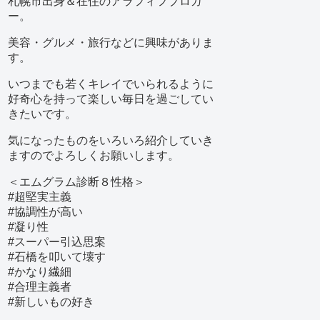
札幌市出身＆在住のアラフィフブロガ
ー。
美容・グルメ・旅行などに興味がありま
す。
いつまでも若くキレイでいられるように
好奇心を持って楽しい毎日を過ごしてい
きたいです。
気になったものをいろいろ紹介していき
ますのでよろしくお願いします。
＜エムグラム診断８性格＞
#超堅実主義
#協調性が高い
#凝り性
#スーパー引込思案
#石橋を叩いて壊す
#かなり繊細
#合理主義者
#新しいもの好き