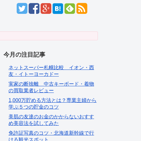
今月の注目記事
ネットスーパー札幌比較 イオン・西
友・イトーヨーカドー
実家の断捨離 中古キーボード・着物
の買取業者レビュー
1,000万貯める方法とは？専業主婦から
学ぶ５つの貯金のコツ
美肌の友達のお金のかからないおすす
め美容法を試してみた
免許証写真のコツ・北海道新幹線で行
ける観光スポット