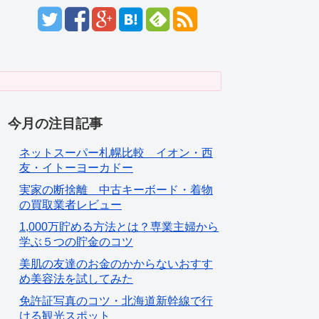
今月の注目記事
ネットスーパー札幌比較 イオン・西
友・イトーヨーカドー
実家の断捨離 中古キーボード・着物
の買取業者レビュー
1,000万貯める方法とは？専業主婦から
学ぶ５つの貯金のコツ
美肌の友達のお金のかからないおすす
め美容法を試してみた
免許証写真のコツ・北海道新幹線で行
ける観光スポット