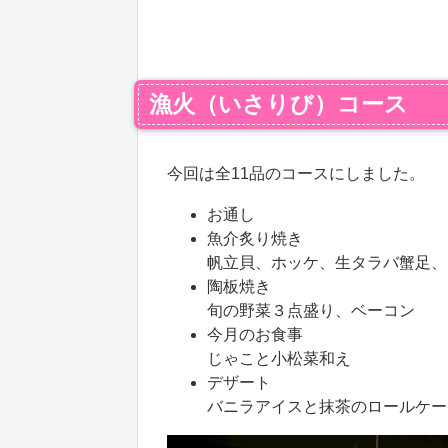
漁火（いさりび）コース
今回は
全11品のコースにしました。
お通し
魚介炙り焼き
帆立貝、ホッケ、生タラバ蟹足、
陶板焼き
旬の野菜３点盛り、ベーコン
今月のお食事
じゃこと小松菜和え
デザート
バニラアイスと抹茶のロールケー