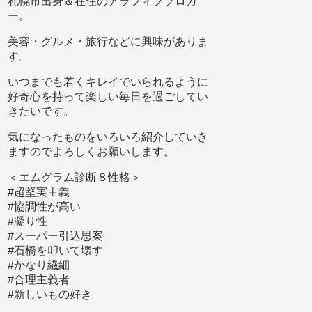
札幌市出身＆在住のアラフィフブロガ
ー。
美容・グルメ・旅行などに興味がありま
す。
いつまでも若くキレイでいられるように
好奇心を持って楽しい毎日を過ごしてい
きたいです。
気になったものをいろいろ紹介していき
ますのでよろしくお願いします。
＜エムグラム診断８性格＞
#超堅実主義
#協調性が高い
#凝り性
#スーパー引込思案
#石橋を叩いて壊す
#かなり繊細
#合理主義者
#新しいもの好き