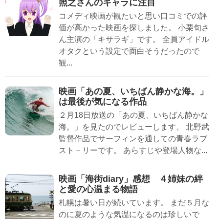
照之さんのキャラに注目
コメディ映画が観たいと思い口コミでの評
価が高かった映画を探しました。 小栗旬さ
ん主演の「キサラギ」です。 全員アイドル
オタクという設定で面白そうだったので
観...
映画「あの夏、いちばん静かな海。」
は最後が気になる作品
２月18日放送の「あの夏、いちばん静かな
海。」を見たのでレビューします。 北野武
監督作品でサーフィンを通しての青春ラブ
スト－リーです。 あらすじや登場人物な...
映画「海街diary」感想 ４姉妹の絆
と愛の心温まる物語
札幌は暑い日が続いています。 まだ５月な
のに夏のような気温になるのは珍しいで