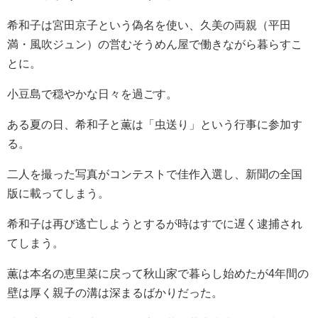
希和子は宮田京子という偽名を使い、久美の両親（平田
満・風吹ジュン）の営むそうめん屋で働きながら暮らすこ
とに。
小豆島で穏やかな日々を過ごす。
ある夏の日、希和子と薫は「虫送り」という行事に参加す
る。
二人を撮った写真がコンテストで佳作入選し、新聞の全国
版に載ってしまう。
希和子は再び逃亡しようとするが時はすでに遅く逮捕され
てしまう。
薫は本名の恵里菜に戻って秋山家で暮らし始めたが4年間の
壁は厚く親子の溝は深まるばかりだった。