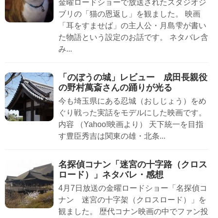
金曜ロードショーで放送されたスタジオジ
ブリの「猫の恩返し」を観ました。 映画
「耳をすませば」の主人公・月島雫が書い
た物語という設定のお話です。 ネタバレ含
み...
「のぼうの城」レビュー 成田長親役
の野村萬斎さんの踊りが光る
今も埼玉県にある忍城（おしじょう）をめ
ぐり戦った実話をモデルにした映画です。
内容 （Yahoo!映画より） 天下統一を目指
す豊臣秀吉は関東の雄・北条...
名探偵コナン「迷宮の十字路（クロス
ロード）」ネタバレ・感想
4月7日放送の金曜ロードショー「名探偵コ
ナン 迷宮の十字架（クロスロード）」を
観ました。 歴代コナン映画の中でファン投