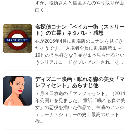
すが、役所さんと稲垣さんのやり取りが面
白く...
名探偵コナン「ベイカー街（ストリー
ト）の亡霊」ネタバレ・感想
妹が2016年4月に劇場版のコナンを見てき
たそうです。 入場者全員に劇場版第１～
19作のうち好きな作品が１本見られるとい
うシリアルコードがプレゼントされ、そ...
ディズニー映画・眠れる森の美女「マ
レフィセント」あらすじ他
７月８日放送の「マレフィセント」（2014
年公開）を見ました。 童話「眠れる森の美
女」の悪役を描いた作品で、主演のアンジ
ェリーナ・ジョリーの史上最高のヒット
作...