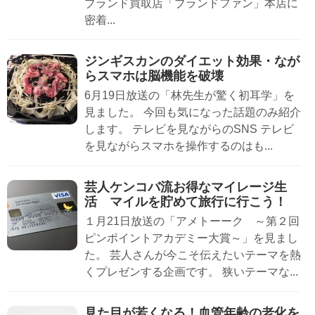
ブランド買取店「ブランドファン」本店に
密着...
ジンギスカンのダイエット効果・なが
らスマホは脳機能を破壊
6月19日放送の「林先生が驚く初耳学」を
見ました。 今回も気になった話題のみ紹介
します。 テレビを見ながらのSNS テレビ
を見ながらスマホを操作するのはも...
芸人ケンコバ流お得なマイレージ生
活 マイルを貯めて旅行に行こう！
１月21日放送の「アメトーーク ～第２回
ピンポイントアカデミー大賞～」を見まし
た。 芸人さんが今こそ伝えたいテーマを熱
くプレゼンする企画です。 狭いテーマな...
見た目が若くなる！血管年齢の老化を