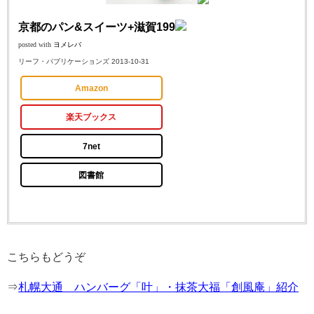
京都のパン&スイーツ+滋賀199
posted with
ヨメレバ
リーフ・パブリケーションズ 2013-10-31
Amazon
楽天ブックス
7net
図書館
こちらもどうぞ
⇒
札幌大通 ハンバーグ「叶」・抹茶大福「創風庵」紹介