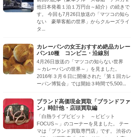
他日本発着１泊１万円台～紹介）の続きで
す。 今回も7月26日放送の「マツコの知ら
ない 豪華客船の世界」からクルーズライ
タ...
カレーパンの女王おすすめ絶品カレー
パン10種 コンビニ・沿線別
4月26日放送の「マツコの知らない世界
～カレーパンの世界～」を見ました。
2016年３月６日に開催された「第１回カレ
ーパン博覧会」では開始３時間で5,500...
ブランド高価現金買取「ブランドファ
ン」時計他・店頭買取編
「白熱ライブビビット ～ビビット
FOCUS～」のコーナーを見ました。 テー
マは「ブランド買取専門店」です。 渋谷の