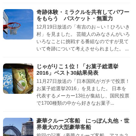
奇跡体験・ミラクルを共有してパワー
をもらう バスケット・無重力
12月19日放送の「有吉のお～い！ひろいき
村」を見ました。 芸能人のみなさんがいろ
いろなことに挑戦する番組なのですが見て
いて奇跡について考えさせられました。 ...
じゃがりこ１位！「お菓子総選挙
2016」ベスト30結果発表
11月27日放送の「日本国民がガチで投票！
お菓子総選挙2016」を見ました。 日本を
代表するメーカー13社が集結し、国民投票
で1700種類の中から好きなお菓子...
豪華クルーズ客船 にっぽん丸他・世
界最大の大型豪華客船
前回の記事（豪華クルーズ客船 アスカ２