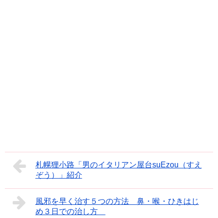
札幌狸小路「男のイタリアン屋台suEzou（すえ
ぞう）」紹介
風邪を早く治す５つの方法 鼻・喉・ひきはじ
め３日での治し方