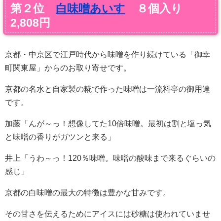
第２位
白味噌あいす
８個入り
2,808円
京都・中京区で江戸時代から味噌を作り続けている「御幸
町関東屋」からのお取り寄せです。
京都の名水と自家製の糀で作った味噌は一流料亭の御用達
です。
加藤「んが～っ！想像してた10倍味噌。最初は割と塩っ気
と味噌の香りがガツンと来る」
井上「うわ～っ！120％味噌。味噌の酸味まで来るぐらいの
感じ」
京都の白味噌の最大の特徴は豊かな甘みです。
その甘さを伝えるためにアイスには砂糖は使われていませ