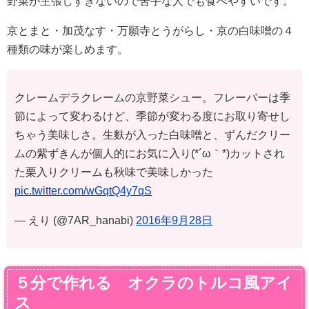
野菜が主張しすぎないので苦手な人でも食べやすいです。
京とまと・加茂なす・万願寺とうがらし・京の白味噌の４
種類の味が楽しめます。
クレームデラクレームの京野菜シュー。フレーバーは季
節によって変わるけど、季節が変わる度にお取り寄せし
ちゃう美味しさ。生麩が入った白味噌と、ずんだクリー
ムの紫ずきんが個人的にお気に入り(*´ω｀*)カットされ
た栗入りクリームも秋味で美味しかった
pic.twitter.com/wGqtQ4y7qS
— えり (@7AR_hanabi)
2016年9月28日
５分で作れる オクラのトルコ風アイ
ス