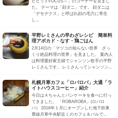
ビビットFOCUS～」のコーナーを見まし
た。 テーマは「顔ダニ」です。 顔ダニは
「デモデクス」と呼ばれ顔の毛穴に寄生
し...
平野レミさんの早わざレシピ 簡単料
理アボカド・なす・鶏ごはん
2月14日の「マツコの知らない世界 ざっ
くり絶品料理の世界」を見ました。 案内人
は料理愛好家主婦でシャンソン歌手の平野
レミさんです。 レミさんってシャンソン...
札幌月寒カフェ「ロバロバ」大通「ラ
イトハウスコーヒー」紹介
今日はＡちゃんとパンケーキを食べに行っ
てきました。 「ROBAROBA」(ロバロ
バ） 2016年１月にオープンした地下鉄東
豊線月寒中央駅近くのカフェ＆バルで...