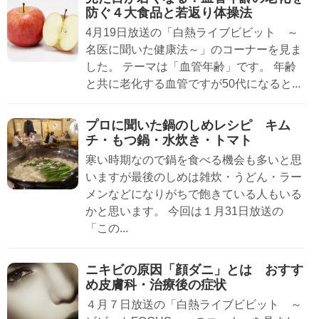
防ぐ４大食品と若返り体操法
4月19日放送の「白熱ライブビビット ～
名医に聞いた健康法～」のコーナーを見ま
した。 テーマは「血管年齢」です。 年齢
と共に老化する血管ですが50代になると...
プロに聞いた鍋のしめレシピ キム
チ・もつ鍋・水炊き・トマト
寒い時期なので鍋を食べる機会も多いと思
いますが最後のしめは雑炊・うどん・ラー
メンなどになりがちで飽きている人もいる
かと思います。 今回は１月31日放送の
「この...
ニキビの原因「顔ダニ」とは おすす
め皮膚科・治療後の症状
４月７日放送の「白熱ライブビビット ～