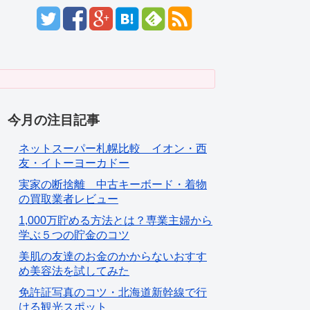
今月の注目記事
ネットスーパー札幌比較 イオン・西
友・イトーヨーカドー
実家の断捨離 中古キーボード・着物
の買取業者レビュー
1,000万貯める方法とは？専業主婦から
学ぶ５つの貯金のコツ
美肌の友達のお金のかからないおすす
め美容法を試してみた
免許証写真のコツ・北海道新幹線で行
ける観光スポット