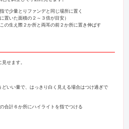
指で少量とりファンデと同じ場所に置く
に置いた面積の２～３倍が目安）
この生え際２か所と両耳の前２か所に置き伸ばす
に見せます。
。
うどいい量で、はっきり白く見える場合はつけ過ぎで
の合計６か所にハイライトを指でつける