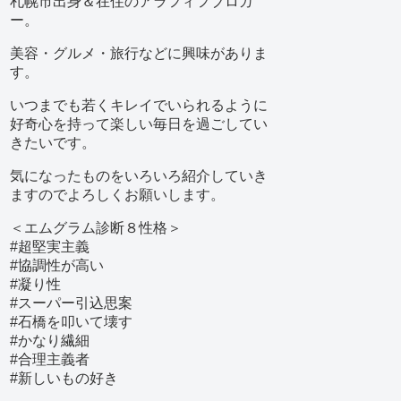
札幌市出身＆在住のアラフィフブロガ
ー。
美容・グルメ・旅行などに興味がありま
す。
いつまでも若くキレイでいられるように
好奇心を持って楽しい毎日を過ごしてい
きたいです。
気になったものをいろいろ紹介していき
ますのでよろしくお願いします。
＜エムグラム診断８性格＞
#超堅実主義
#協調性が高い
#凝り性
#スーパー引込思案
#石橋を叩いて壊す
#かなり繊細
#合理主義者
#新しいもの好き