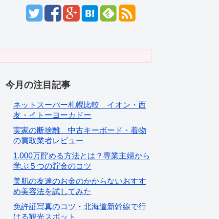
今月の注目記事
ネットスーパー札幌比較 イオン・西
友・イトーヨーカドー
実家の断捨離 中古キーボード・着物
の買取業者レビュー
1,000万貯める方法とは？専業主婦から
学ぶ５つの貯金のコツ
美肌の友達のお金のかからないおすす
め美容法を試してみた
免許証写真のコツ・北海道新幹線で行
ける観光スポット