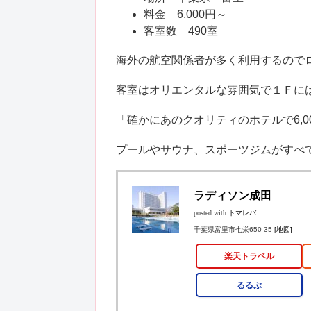
料金 6,000円～
客室数 490室
海外の航空関係者が多く利用するので
客室はオリエンタルな雰囲気で１Ｆに
「確かにあのクオリティのホテルで6,
プールやサウナ、スポーツジムがすべ
ラディソン成田
posted with
トマレバ
千葉県富里市七栄650-35
[地図]
楽天トラベル
るるぶ