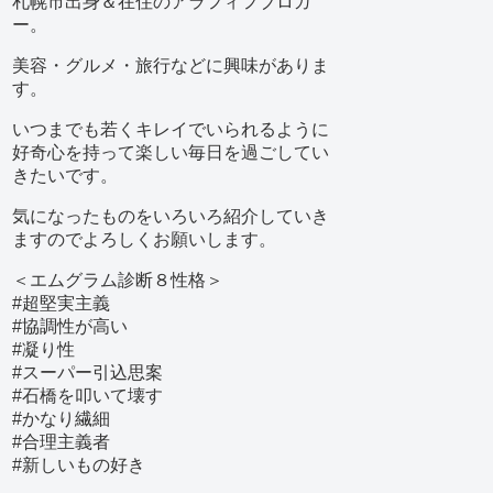
札幌市出身＆在住のアラフィフブロガ
ー。
美容・グルメ・旅行などに興味がありま
す。
いつまでも若くキレイでいられるように
好奇心を持って楽しい毎日を過ごしてい
きたいです。
気になったものをいろいろ紹介していき
ますのでよろしくお願いします。
＜エムグラム診断８性格＞
#超堅実主義
#協調性が高い
#凝り性
#スーパー引込思案
#石橋を叩いて壊す
#かなり繊細
#合理主義者
#新しいもの好き