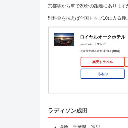
京都駅から車で20分の距離にありま
別料金を払えば全国トップ10に入る極
ロイヤルオークホテル
posted with
トマレバ
滋賀県大津市萱野浦23-1
[地図]
楽天トラベル
るるぶ
ラディソン成田
場所 千葉県・富里