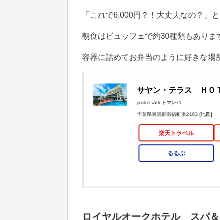
「これで6,000円？！大丈夫なの？」
朝食はビュッフェで約30種類もありま
容器に詰めてお弁当のように好きな場
サヤン・テラス ＨＯ
posted with
トマレバ
千葉県夷隅郡御宿町浜2163
[地図]
楽天トラベル
るるぶ
ロイヤルオークホテル スパ＆