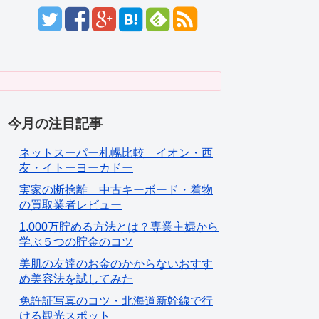
今月の注目記事
ネットスーパー札幌比較 イオン・西
友・イトーヨーカドー
実家の断捨離 中古キーボード・着物
の買取業者レビュー
1,000万貯める方法とは？専業主婦から
学ぶ５つの貯金のコツ
美肌の友達のお金のかからないおすす
め美容法を試してみた
免許証写真のコツ・北海道新幹線で行
ける観光スポット