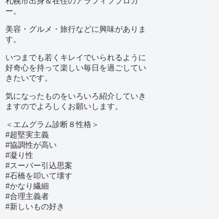
札幌市出身＆在住のアラフィフブロガ
ー。
美容・グルメ・旅行などに興味がありま
す。
いつまでも若くキレイでいられるように
好奇心を持って楽しい毎日を過ごしてい
きたいです。
気になったものをいろいろ紹介していき
ますのでよろしくお願いします。
＜エムグラム診断８性格＞
#超堅実主義
#協調性が高い
#凝り性
#スーパー引込思案
#石橋を叩いて壊す
#かなり繊細
#合理主義者
#新しいもの好き