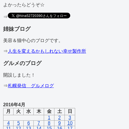
よかったらどうぞ☆
⇒
姉妹ブログ
美容＆猫中心のブログです。
⇒
人生を変えるかもしれない幸せ製作所
グルメのブログ
開設しました！
⇒
札幌発信 グルメログ
2016年4月
月
火
水
木
金
土
日
1
2
3
4
5
6
7
8
9
10
11
12
13
14
15
16
17