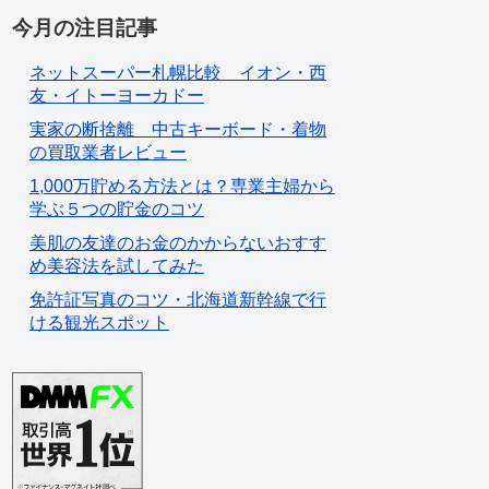
今月の注目記事
ネットスーパー札幌比較 イオン・西
友・イトーヨーカドー
実家の断捨離 中古キーボード・着物
の買取業者レビュー
1,000万貯める方法とは？専業主婦から
学ぶ５つの貯金のコツ
美肌の友達のお金のかからないおすす
め美容法を試してみた
免許証写真のコツ・北海道新幹線で行
ける観光スポット