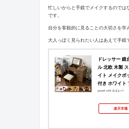
忙しいからと手鏡でメイクするのでは
です。
自分を客観的に見ることの大切さを学
大人っぽく見られたい人はあえて手鏡
ドレッサー 鏡台
ル 北欧 木製 
イト メイクボッ
付き ホワイト
posted with
カエレバ
楽天市場