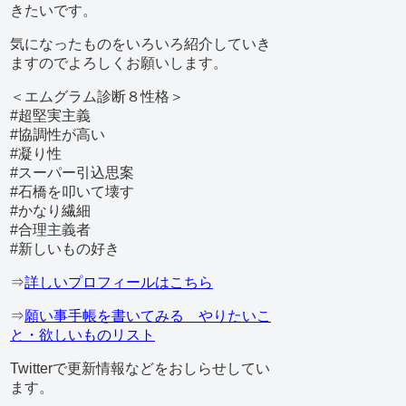
きたいです。
気になったものをいろいろ紹介していき
ますのでよろしくお願いします。
＜エムグラム診断８性格＞
#超堅実主義
#協調性が高い
#凝り性
#スーパー引込思案
#石橋を叩いて壊す
#かなり繊細
#合理主義者
#新しいもの好き
⇒
詳しいプロフィールはこちら
⇒
願い事手帳を書いてみる やりたいこ
と・欲しいものリスト
Twitterで更新情報などをおしらせしてい
ます。