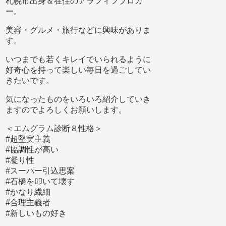
札幌市出身＆在住のアラフィフブロガ
ー。
美容・グルメ・旅行などに興味がありま
す。
いつまでも若くキレイでいられるように
好奇心を持って楽しい毎日を過ごしてい
きたいです。
気になったものをいろいろ紹介していき
ますのでよろしくお願いします。
＜エムグラム診断８性格＞
#超堅実主義
#協調性が高い
#凝り性
#スーパー引込思案
#石橋を叩いて壊す
#かなり繊細
#合理主義者
#新しいもの好き