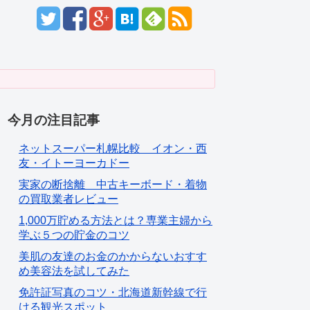
今月の注目記事
ネットスーパー札幌比較 イオン・西
友・イトーヨーカドー
実家の断捨離 中古キーボード・着物
の買取業者レビュー
1,000万貯める方法とは？専業主婦から
学ぶ５つの貯金のコツ
美肌の友達のお金のかからないおすす
め美容法を試してみた
免許証写真のコツ・北海道新幹線で行
ける観光スポット