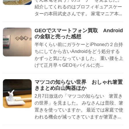
紹介してくれるのはプロフィギュアスケー
ターの本田武史さんです。 家電マニア本...
GEOでスマートフォン買取 Android
の金額と売った感想
半年くらい前にガラケーとiPhoneの２台持
ちにしてから古いAndroidをどう処分する
かずっと気になっていました。 重い腰を上
げて正月早々GEOモバイルに売...
マツコの知らない世界 おしゃれ箸置
きまとめ白山陶器ほか
2月7日放送の「マツコの知らない 箸置き
の世界」を見ました。 みなさんは普段、箸
置きを使っていますか。 最近では家庭で使
われる機会が減ってきていますが箸置き...