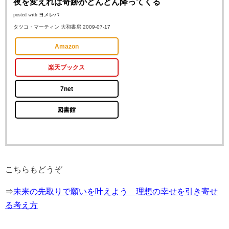
夜を変えれば奇跡がどんどん降ってくる
posted with
ヨメレバ
タツコ・マーティン 大和書房 2009-07-17
Amazon
楽天ブックス
7net
図書館
こちらもどうぞ
⇒
未来の先取りで願いを叶えよう 理想の幸せを引き寄せ
る考え方