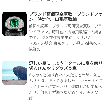
Aプラン（auプラン）...
ブランド高価現金買取「ブランドファ
ン」時計他・出張買取編
前回の記事（ブランド高価現金買取「ブラ
ンドファン」時計他・店頭買取編）の続き
です。 港区在住専業主婦 リサさん
（35）の場合 東京タワーが見える眺めが
抜群の...
涼しい夏にしよう！クールに夏を乗り
切るひんやりグッズ５選
Aちゃんと知り合いの人たちと一緒に久し
ぶりの海に行ってきました。 ジェットやフ
ライボードに乗ったり、焼肉を焼いて食べ
たり、何もせず海をながめたり、みんな
好...