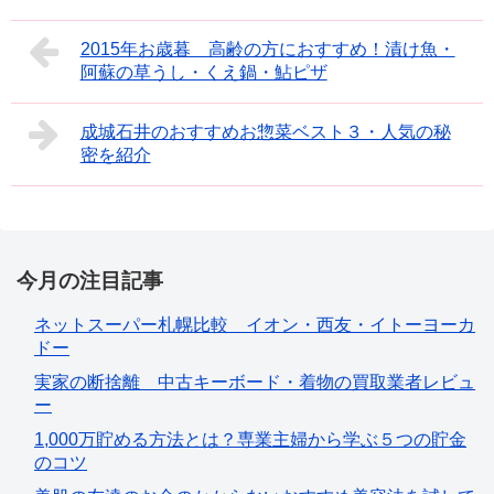
2015年お歳暮 高齢の方におすすめ！漬け魚・
阿蘇の草うし・くえ鍋・鮎ピザ
成城石井のおすすめお惣菜ベスト３・人気の秘
密を紹介
今月の注目記事
ネットスーパー札幌比較 イオン・西友・イトーヨーカ
ドー
実家の断捨離 中古キーボード・着物の買取業者レビュ
ー
1,000万貯める方法とは？専業主婦から学ぶ５つの貯金
のコツ