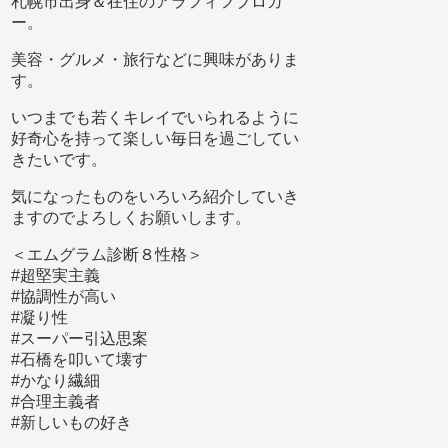
札幌市出身＆在住のアラフィフブロガ
ー。
美容・グルメ・旅行などに興味がありま
す。
いつまでも若くキレイでいられるように
好奇心を持って楽しい毎日を過ごしてい
きたいです。
気になったものをいろいろ紹介していき
ますのでよろしくお願いします。
＜エムグラム診断８性格＞
#超堅実主義
#協調性が高い
#凝り性
#スーパー引込思案
#石橋を叩いて壊す
#かなり繊細
#合理主義者
#新しいもの好き