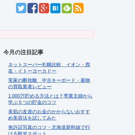
今月の注目記事
ネットスーパー札幌比較 イオン・西
友・イトーヨーカドー
実家の断捨離 中古キーボード・着物
の買取業者レビュー
1,000万貯める方法とは？専業主婦から
学ぶ５つの貯金のコツ
美肌の友達のお金のかからないおすす
め美容法を試してみた
免許証写真のコツ・北海道新幹線で行
ける観光スポット